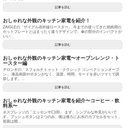
記事を読む
おしゃれな外観のキッチン家電を紹介！
ZAIGLEの「ザイグル赤外線ロースター」 今までの使ってきた焼肉用の
ホットプレートとはまったく違うデザインで、傘の部分のインパクトが
いい...
記事を読む
おしゃれな外観のキッチン家電〜オーブンレンジ・ト
ースター編
デロンギの「スフォルナトゥット・クラシック コンベクションオーブ
ン」 液晶画面やボタンがなく、温度、時間、モードを赤いツマミで調
節します。...
記事を読む
おしゃれな外観のキッチン家電を紹介〜コーヒー・飲
料系〜
ネスプレッソの「エッセンサC100」 まず、シンプルな外見がいいで
す。プッシュボタンは２つのみ、後は後ろにお水のカプセルをセット、
前面は開...