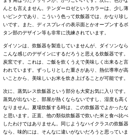
まず角ばったデザインが、かっこいいです。次に、色がな
んとも言えません。テンダーロゼというカラーは、少し薄
いピンクであり、こういう色って炊飯器では、かなり珍し
いです。また、ディスプレイの表示面とかオープンするボ
タン部のデザイン等も非常に洗練されています。
ダイソンは、炊飯器を製造していませんが、ダイソンなら
こんな感じのデザインにするだろうと思える炊飯器です。
炭窯です。これは、ご飯を炊くうえで美味しく出来ると言
われています。ずっしりとした重さがあり、熱伝導率が高
いことから、美味しいお米を炊き上げることが可能です。
次に、蒸気レス炊飯器という部分も大変お気に入りです。
蒸気が出ないと、部屋が熱くならないですし、湿度も高く
なりません。夏場炊飯する時は、この炊飯器でよかったな
と思います。正直、他の類似炊飯器で炊いた米と食べ比べ
したわけではありません。同じようなハイクラスの炊飯器
なら、味的には、そんなに違いがないだろうと思っていま